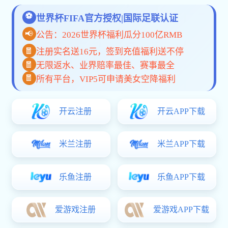
非凡体育官方网站 · 值得信赖的体育数
据平台
非凡体育官方网站 专注于构建一个以赛事内容、数据服务与